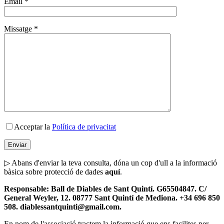
Email *
Missatge *
Acceptar la
Política de privacitat
▷ Abans d'enviar la teva consulta, dóna un cop d'ull a la informació
bàsica sobre protecció de dades
aquí
.
Responsable: Ball de Diables de Sant Quintí. G65504847. C/
General Weyler, 12. 08777 Sant Quintí de Mediona. +34 696 850
508. diablessantquinti@gmail.com.
En nom de l'associació tractem la informació que ens facilites per