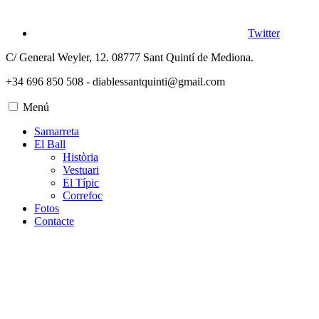
Twitter
C/ General Weyler, 12. 08777 Sant Quintí de Mediona.
+34 696 850 508 - diablessantquinti@gmail.com
Menú
Samarreta
El Ball
Història
Vestuari
El Típic
Correfoc
Fotos
Contacte